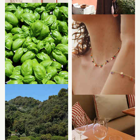
Pricing
RESOURCES
Blog
Careers
Docs
About
COMMUNITY
Join