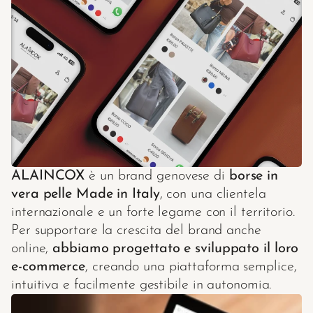
Pricing
RESOURCES
Blog
Careers
Docs
ALAINCOX
 è un brand genovese di 
borse in 
vera pelle Made in Italy
, con una clientela 
About
internazionale e un forte legame con il territorio. 
Per supportare la crescita del brand anche 
online, 
abbiamo progettato e sviluppato il loro 
COMMUNITY
e-commerce
, creando una piattaforma semplice, 
Join
intuitiva e facilmente gestibile in autonomia.