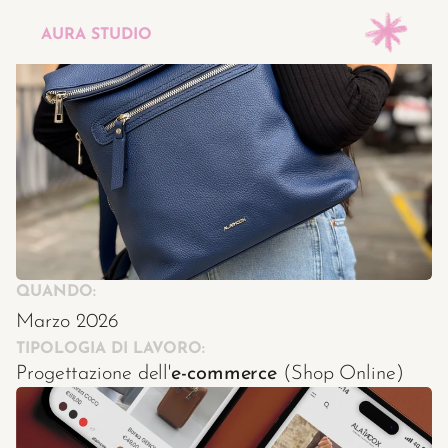
g
r
a
f
i
c
a
b
r
a
n
d
i
n
g
s
o
c
i
a
l
f
o
t
o
g
r
a
f
i
a
w
e
b
AURA STUDIO
Menù
Homepage
Progetti
Galleria
QUANDO:
Contattaci <3
Marzo 2026
TIPOLOGIA DI LAVORO:
Il blog :P
Progettazione dell'
e-commerce
 (Shop Online)
Changelog