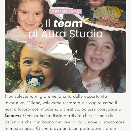
Pricing
RESOURCES
Blog
Careers
Docs
About
Non volevamo migrare nella città delle opportunità 
lavorative, Milano, volevamo restare qui e capire come il 
COMMUNITY
nostro lavoro, così moderno e creativo, potesse coniugarsi a 
Genova
. Genova ha tantissime attività che esistono da 
Join
decenni e che non hanno mai avuto l'occasione di raccontarsi 
in modo nuovo. Ci sembrava un buon posto dove stare e 