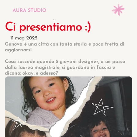
AURA STUDIO
Blog
/
Ci presentiamo :)
Ci presentiamo :)
Menù
11 mag 2025
Homepage
Genova è una città con tanta storia e poca fretta di 
aggiornarsi.
Progetti
Cosa succede quando 5 giovani designer, a un passo 
dalla laurea magistrale, si guardano in faccia e 
dicono: okay, e adesso?
Galleria
Contattaci <3
Il blog :P
Changelog