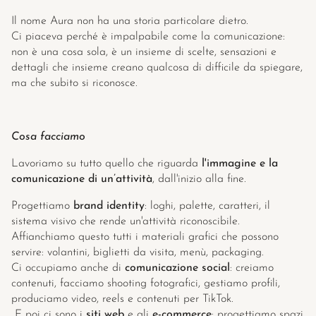
Il nome Aura non ha una storia particolare dietro. 
Ci piaceva perché è impalpabile come la comunicazione: 
non è una cosa sola, è un insieme di scelte, sensazioni e 
dettagli che insieme creano qualcosa di difficile da spiegare, 
ma che subito si riconosce.
Cosa facciamo
Lavoriamo su tutto quello che riguarda 
l'immagine e la 
comunicazione di un’attività
, dall'inizio alla fine.
Progettiamo 
brand identity
: loghi, palette, caratteri, il 
sistema visivo che rende un'attività riconoscibile. 
Affianchiamo questo tutti i materiali grafici che possono 
servire: volantini, biglietti da visita, menù, packaging.
Ci occupiamo anche di 
comunicazione social
: creiamo 
contenuti, facciamo shooting fotografici, gestiamo profili, 
produciamo video, reels e contenuti per TikTok.
 E poi ci sono i 
siti web 
e gli 
e-commerce
: progettiamo spazi 